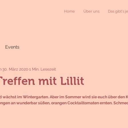
Home
Über uns
Das gibt's j
Events
n
30. März 2020
1 Min. Lesezeit
reffen mit Lillit
 und wächst im Wintergarten. Aber im Sommer wird sie euch über den
engen an wunderbar süßen, orangen Cocktailtomaten ernten. Schmeck