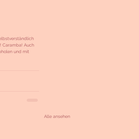
elbstverständlich 
is! Caramba! Auch 
bholen und mit 
Alle ansehen