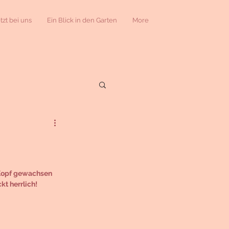
etzt bei uns
Ein Blick in den Garten
More
 Kopf gewachsen 
t herrlich!