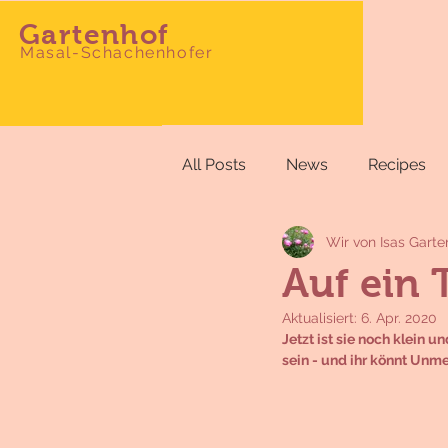
Gartenhof
Masal-Schachenhofer
All Posts
News
Recipes
Wir von Isas Garte
Auf ein T
Aktualisiert:
6. Apr. 2020
Jetzt ist sie noch klein
sein - und ihr könnt Unm