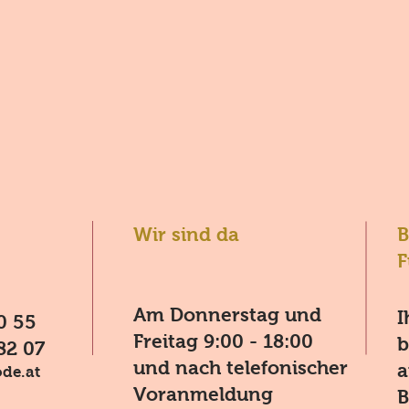
Wir sind da
B
F
Am Donnerstag und
I
0 55
Freitag 9:00 - 18:00
b
82 07
und nach telefonischer
a
de.at
Voranmeldung
B