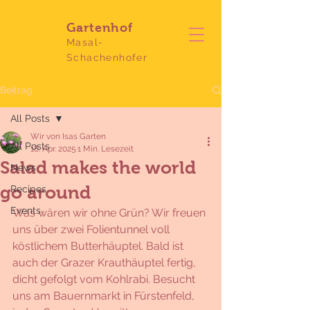
Gartenhof
Masal-
Schachenhofer
Beitrag
All Posts
Wir von Isas Garten
All Posts
18. Apr. 2025
1 Min. Lesezeit
Salad makes the world
News
go around
Recipes
Events
Was wären wir ohne Grün? Wir freuen 
uns über zwei Folientunnel voll 
köstlichem Butterhäuptel. Bald ist 
auch der Grazer Krauthäuptel fertig, 
dicht gefolgt vom Kohlrabi. Besucht 
uns am Bauernmarkt in Fürstenfeld, 