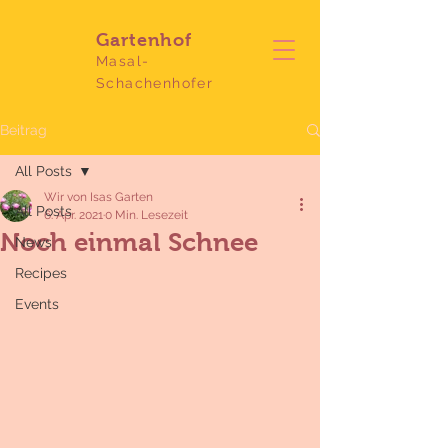
Gartenhof
Masal-
Schachenhofer
Beitrag
All Posts
Wir von Isas Garten
All Posts
6. Apr. 2021
0 Min. Lesezeit
Noch einmal Schnee
News
Recipes
Events