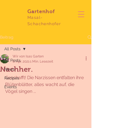
Gartenhof
Masal-
Schachenhofer
Beitrag
All Posts
Wir von Isas Garten
All Posts
6. Apr. 2021
1 Min. Lesezeit
Nachher.
News
Geschafft! Die Narzissen entfalten ihre 
Recipes
Blütenblätter, alles wacht auf, die 
Events
Vögel singen ...