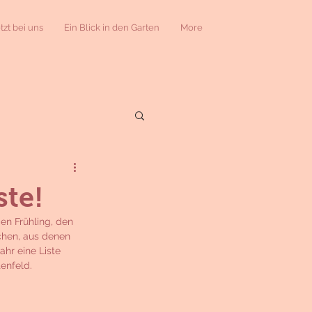
etzt bei uns
Ein Blick in den Garten
More
ste!
n Frühling, den 
chen, aus denen 
hr eine Liste 
enfeld.