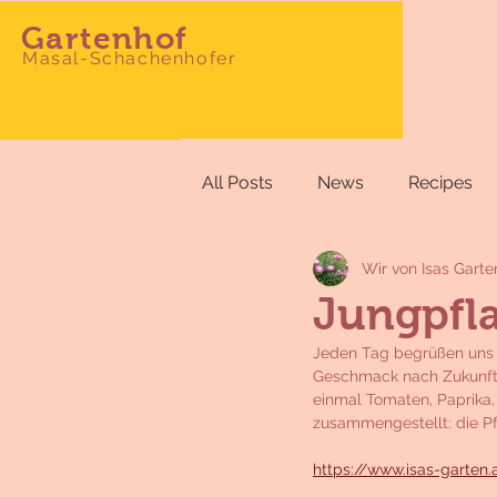
Gartenhof
Masal-Schachenhofer
All Posts
News
Recipes
Wir von Isas Garte
Jungpfla
Jeden Tag begrüßen uns d
Geschmack nach Zukunft u
einmal Tomaten, Paprika, 
zusammengestellt: die Pf
https://www.isas-garten