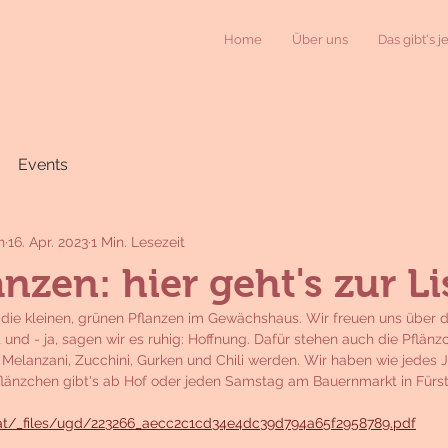
Home
Über uns
Das gibt's j
Events
n
16. Apr. 2023
1 Min. Lesezeit
nzen: hier geht's zur Li
ie kleinen, grünen Pflanzen im Gewächshaus. Wir freuen uns über de
nd - ja, sagen wir es ruhig: Hoffnung. Dafür stehen auch die Pflänz
Melanzani, Zucchini, Gurken und Chili werden. Wir haben wie jedes Ja
länzchen gibt's ab Hof oder jeden Samstag am Bauernmarkt in Fürst
.at/_files/ugd/223266_aecc2c1cd34e4dc39d794a65f2958789.pdf