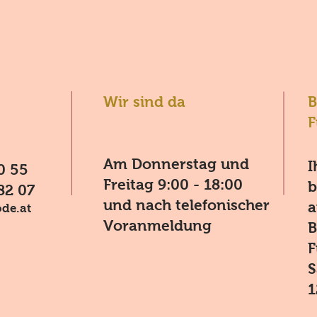
Wir sind da
B
F
Am Donnerstag und
I
0 55
Freitag 9:00 - 18:00
b
82 07
und nach telefonischer
a
de.at
Voranmeldung
B
F
S
1