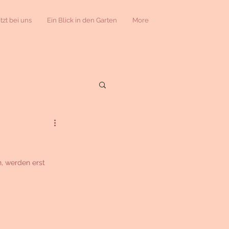
etzt bei uns
Ein Blick in den Garten
More
n, werden erst 