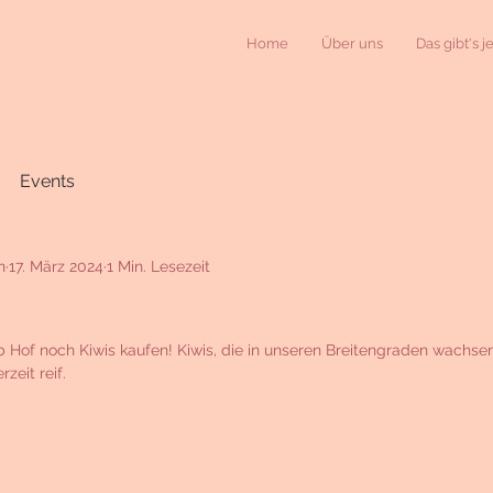
Home
Über uns
Das gibt's j
Events
n
17. März 2024
1 Min. Lesezeit
ab Hof noch Kiwis kaufen! Kiwis, die in unseren Breitengraden wachse
zeit reif.