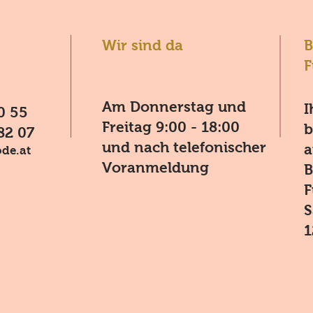
Wir sind da
B
F
Am Donnerstag und
I
0 55
Freitag 9:00 - 18:00
b
82 07
und nach telefonischer
a
de.at
Voranmeldung
B
F
S
1