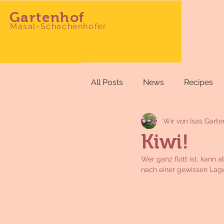
Gartenhof
Masal-Schachenhofer
All Posts
News
Recipes
Wir von Isas Garte
Kiwi!
Wer ganz flott ist, kann 
nach einer gewissen Lager