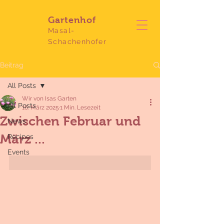
Gartenhof
Masal-
Schachenhofer
Beitrag
All Posts
Wir von Isas Garten
All Posts
16. März 2025
1 Min. Lesezeit
Zwischen Februar und
News
März ...
Recipes
Events