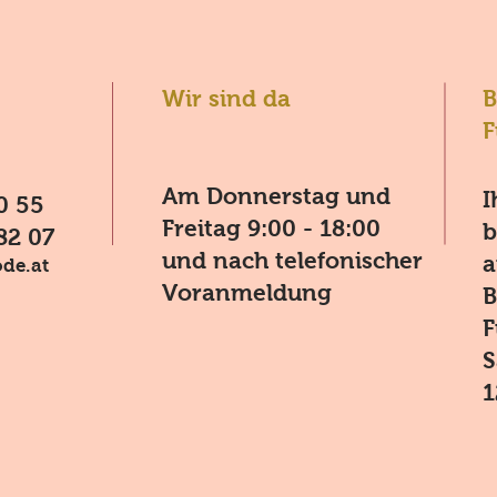
Wir sind da
B
F
Am Donnerstag und
I
0 55
Freitag 9:00 - 18:00
b
82 07
und nach telefonischer
a
de.at
Voranmeldung
B
F
S
1