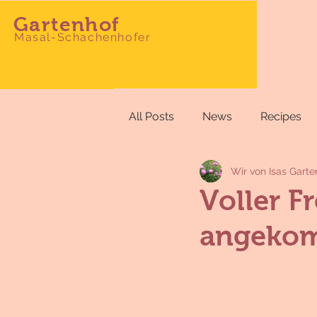
Gartenhof
Masal-Schachenhofer
All Posts
News
Recipes
Wir von Isas Garte
Voller F
angeko