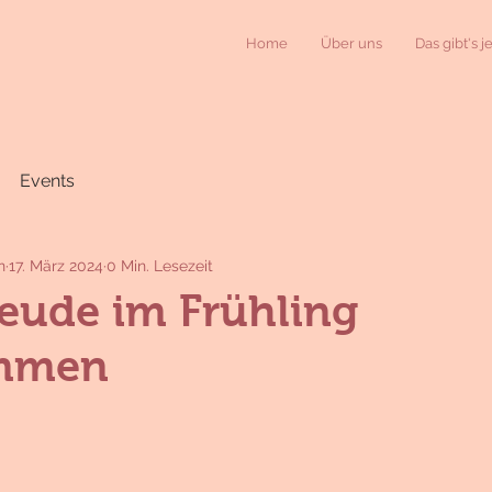
Home
Über uns
Das gibt's j
Events
n
17. März 2024
0 Min. Lesezeit
reude im Frühling
mmen