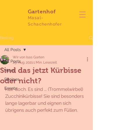
Gartenhof
Masal-
Schachenhofer
Beitrag
All Posts
Wir von Isas Garten
All Posts
25. Aug. 2021
1 Min. Lesezeit
Sind das jetzt Kürbisse
News
oder nicht?
Recipes
Events
Klar doch. Es sind ... (Trommelwirbel) 
Zucchinikürbisse! Sie sind besonders 
lange lagerbar und eignen sich 
übrigens auch perfekt zum Füllen. 