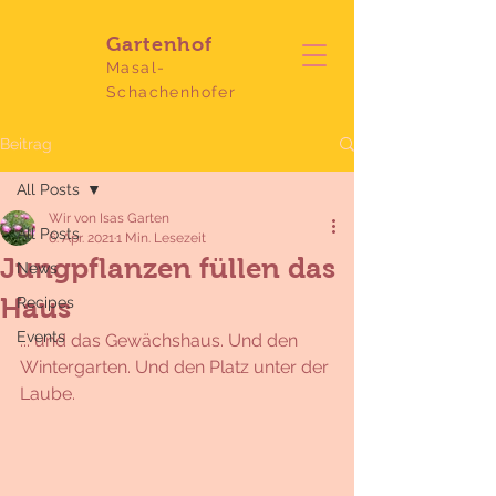
Gartenhof
Masal-
Schachenhofer
Beitrag
All Posts
Wir von Isas Garten
All Posts
6. Apr. 2021
1 Min. Lesezeit
Jungpflanzen füllen das
News
Haus
Recipes
Events
... und das Gewächshaus. Und den 
Wintergarten. Und den Platz unter der 
Laube.