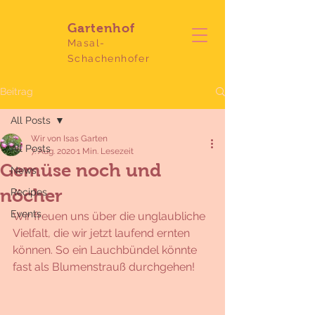
Gartenhof
Masal-
Schachenhofer
Beitrag
All Posts
Wir von Isas Garten
All Posts
7. Aug. 2020
1 Min. Lesezeit
Gemüse noch und
News
nöcher
Recipes
Events
Wir freuen uns über die unglaubliche 
Vielfalt, die wir jetzt laufend ernten 
können. So ein Lauchbündel könnte 
fast als Blumenstrauß durchgehen!